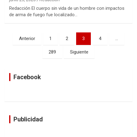
Redacción El cuerpo sin vida de un hombre con impactos
de arma de fuego fue localizado…
Navegación
Anterior
1
2
3
4
…
de
289
Siguiente
entradas
Facebook
Publicidad