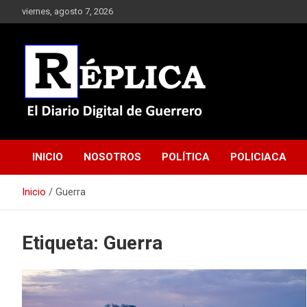
Saltar
viernes, agosto 7, 2026
al
contenido
El Diario Digital de Guerrero
Réplica
INICIO
NOSOTROS
POLÍTICA
POLICIACA
Inicio
Guerra
Etiqueta:
Guerra