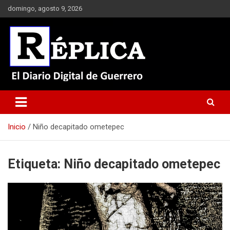
Saltar
domingo, agosto 9, 2026
al
contenido
El Diario Digital de Guerrero
Réplica
Inicio
Niño decapitado ometepec
Etiqueta:
Niño decapitado ometepec