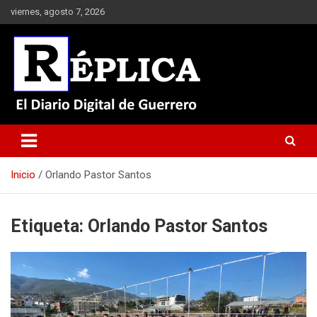
Saltar
viernes, agosto 7, 2026
al
contenido
El Diario Digital de Guerrero
Réplica
Inicio
Orlando Pastor Santos
Etiqueta:
Orlando Pastor Santos