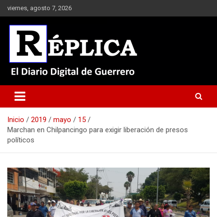
Saltar
viernes, agosto 7, 2026
al
contenido
El Diario Digital de Guerrero
Réplica
Inicio
2019
mayo
15
Marchan en Chilpancingo para exigir liberación de presos
políticos