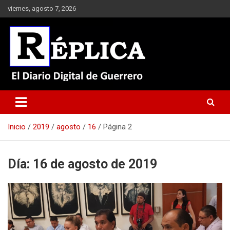
Saltar
viernes, agosto 7, 2026
al
contenido
El Diario Digital de Guerrero
Réplica
Inicio
2019
agosto
16
Página 2
Día:
16 de agosto de 2019