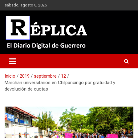
Saltar
sábado, agosto 8, 2026
al
contenido
El Diario Digital de Guerrero
Réplica
Inicio
2019
septiembre
12
Marchan universitarios en Chilpancingo por gratuidad y
devolución de cuotas