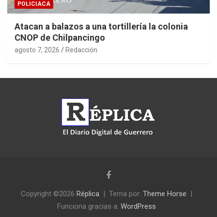
POLICIACA
Atacan a balazos a una tortillería la colonia
CNOP de Chilpancingo
agosto 7, 2026
Redacción
Copyright ©2026
Réplica
Tema por:
Theme Horse
Funciona gracias a:
WordPress