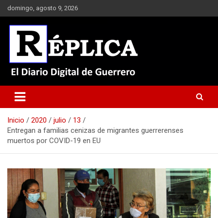
Saltar
domingo, agosto 9, 2026
al
contenido
El Diario Digital de Guerrero
Réplica
Inicio
2020
julio
13
Entregan a familias cenizas de migrantes guerrerenses
muertos por COVID-19 en EU