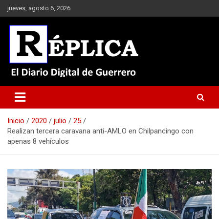
Saltar
jueves, agosto 6, 2026
al
contenido
El Diario Digital de Guerrero
Réplica
Inicio
2020
julio
25
Realizan tercera caravana anti-AMLO en Chilpancingo con
apenas 8 vehículos