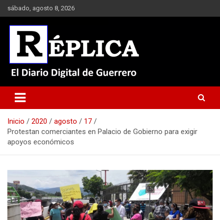
Saltar
sábado, agosto 8, 2026
al
contenido
El Diario Digital de Guerrero
Réplica
Inicio
2020
agosto
17
Protestan comerciantes en Palacio de Gobierno para exigir
apoyos económicos