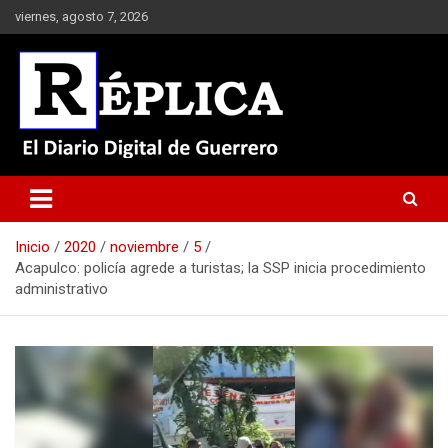
Saltar
viernes, agosto 7, 2026
al
contenido
El Diario Digital de Guerrero
Réplica
Inicio
2020
noviembre
5
Acapulco: policía agrede a turistas; la SSP inicia procedimiento
administrativo