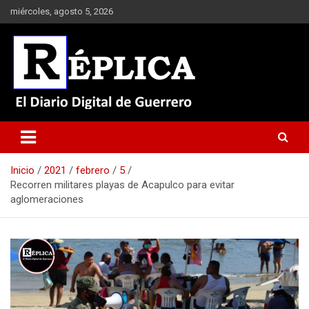
Saltar
miércoles, agosto 5, 2026
al
contenido
El Diario Digital de Guerrero
Réplica
Inicio
2021
febrero
5
Recorren militares playas de Acapulco para evitar
aglomeraciones