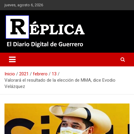
Saltar
jueves, agosto 6, 2026
al
contenido
El Diario Digital de Guerrero
Réplica
Inicio
2021
febrero
13
Valorará el resultado de la elección de MMA, dice Evodio
Velázquez