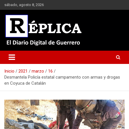
Saltar
sábado, agosto 8, 2026
al
contenido
El Diario Digital de Guerrero
Réplica
Inicio
2021
marzo
16
Desmantela Policía estatal campamento con armas y drogas
en Coyuca de Catalán