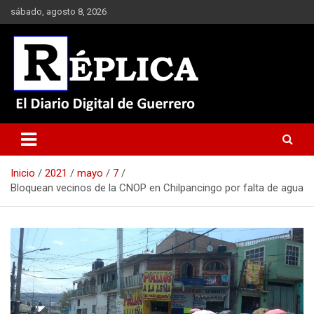
Saltar
sábado, agosto 8, 2026
al
contenido
El Diario Digital de Guerrero
Réplica
Inicio
2021
mayo
7
Bloquean vecinos de la CNOP en Chilpancingo por falta de agua