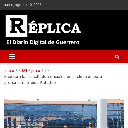
Saltar
lunes, agosto 10, 2026
al
contenido
El Diario Digital de Guerrero
Réplica
Inicio
2021
junio
7
Esperará los resultados oficiales de la elección para
pronunciarse, dice Astudillo