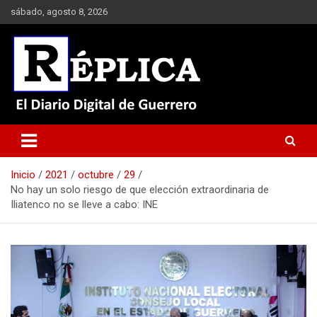
Saltar
sábado, agosto 8, 2026
al
contenido
El Diario Digital de Guerrero
Réplica
Inicio
2021
octubre
29
No hay un solo riesgo de que elección extraordinaria de
Iliatenco no se lleve a cabo: INE