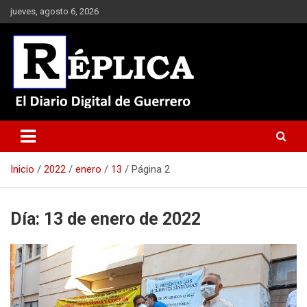
Saltar
jueves, agosto 6, 2026
al
contenido
El Diario Digital de Guerrero
Réplica
Inicio
2022
enero
13
Página 2
Día:
13 de enero de 2022