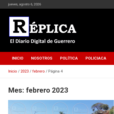
Saltar
jueves, agosto 6, 2026
al
contenido
El Diario Digital de Guerrero
Réplica
INICIO
NOSOTROS
POLÍTICA
POLICIACA
Inicio
2023
febrero
Página 4
Mes:
febrero 2023