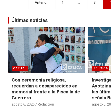
Navegación
Anterior
1
…
3
de
entradas
Últimas noticias
CAPITAL
POLÍTICA
Con ceremonia religiosa,
Investig
recuerdan a desaparecidos en
Ayotzina
memorial frente a la Fiscalía de
las últi
Guerrero
señala B
agosto 6, 2026
Redacción
agosto 6, 2