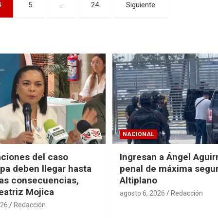
4
5
…
24
Siguiente
NACIONAL
aciones del caso
Ingresan a Ángel Aguirr
pa deben llegar hasta
penal de máxima segur
mas consecuencias,
Altiplano
eatriz Mojica
agosto 6, 2026
Redacción
026
Redacción