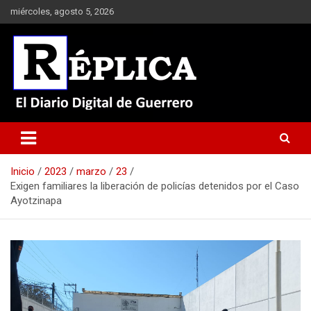
Saltar
miércoles, agosto 5, 2026
al
contenido
El Diario Digital de Guerrero
Réplica
Inicio
2023
marzo
23
Exigen familiares la liberación de policías detenidos por el Caso
Ayotzinapa