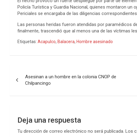
El hecho provocó un fuerte despliegue por parte de elementos
Policía Turística y Guardia Nacional, quienes montaron un o
Periciales se encargaba de las diligencias correspondientes
Las personas heridas fueron atendidas por paramédicos de l
finalmente, trascendió que al menos una de las víctimas le
Etiquetas:
Acapulco
,
Balacera
,
Hombre asesinado
Navegación
Asesinan a un hombre en la colonia CNOP de
de
Chilpancingo
entradas
Deja una respuesta
Tu dirección de correo electrónico no será publicada.
Los c