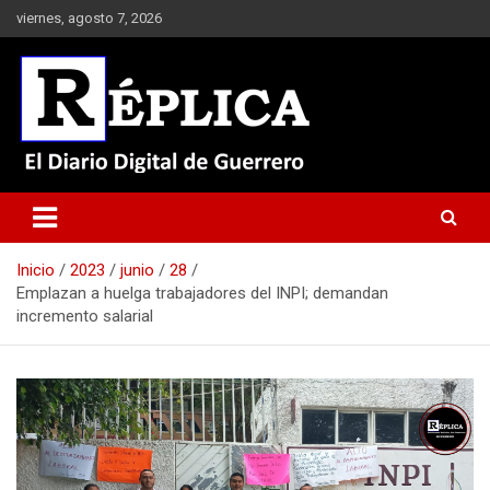
Saltar
viernes, agosto 7, 2026
al
contenido
El Diario Digital de Guerrero
Réplica
Inicio
2023
junio
28
Emplazan a huelga trabajadores del INPI; demandan
incremento salarial