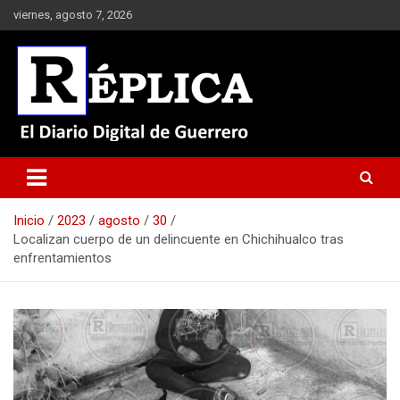
Saltar
viernes, agosto 7, 2026
al
contenido
El Diario Digital de Guerrero
Réplica
Inicio
2023
agosto
30
Localizan cuerpo de un delincuente en Chichihualco tras
enfrentamientos