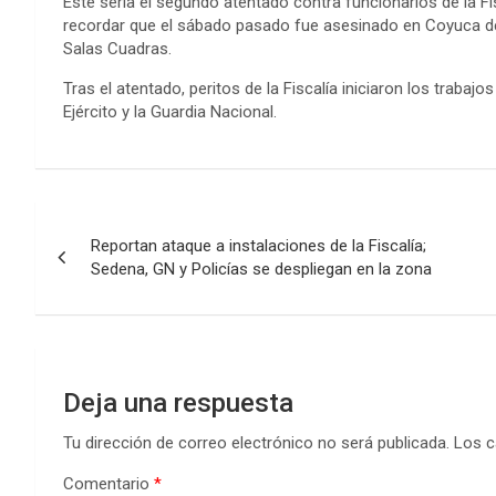
Este sería el segundo atentado contra funcionarios de la F
recordar que el sábado pasado fue asesinado en Coyuca de Ca
Salas Cuadras.
Tras el atentado, peritos de la Fiscalía iniciaron los trabajo
Ejército y la Guardia Nacional.
Navegación
Reportan ataque a instalaciones de la Fiscalía;
de
Sedena, GN y Policías se despliegan en la zona
entradas
Deja una respuesta
Tu dirección de correo electrónico no será publicada.
Los c
Comentario
*