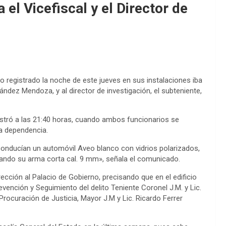
 el Vicefiscal y el Director de
o registrado la noche de este jueves en sus instalaciones iba
rnández Mendoza, y al director de investigación, el subteniente,
istró a las 21:40 horas, cuando ambos funcionarios se
la dependencia.
nducían un automóvil Aveo blanco con vidrios polarizados,
arando su arma corta cal. 9 mm», señala el comunicado.
rección al Palacio de Gobierno, precisando que en el edificio
vención y Seguimiento del delito Teniente Coronel J.M. y Lic.
Procuración de Justicia, Mayor J.M y Lic. Ricardo Ferrer