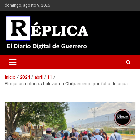
Saltar
domingo, agosto 9, 2026
al
contenido
El Diario Digital de Guerrero
Réplica
Inicio
2024
abril
11
Bloquean colonos bulevar en Chilpancingo por falta de agua