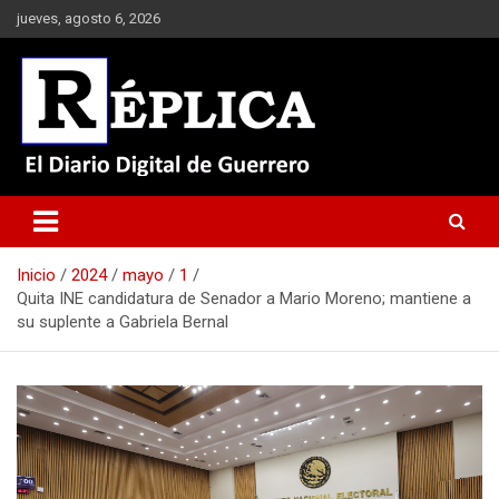
Saltar
jueves, agosto 6, 2026
al
contenido
El Diario Digital de Guerrero
Réplica
Inicio
2024
mayo
1
Quita INE candidatura de Senador a Mario Moreno; mantiene a
su suplente a Gabriela Bernal