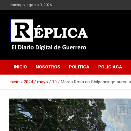
Saltar
domingo, agosto 9, 2026
al
contenido
El Diario Digital de Guerrero
Réplica
INICIO
NOSOTROS
POLÍTICA
POLICIACA
Inicio
2024
mayo
19
Marea Rosa en Chilpancingo suma a