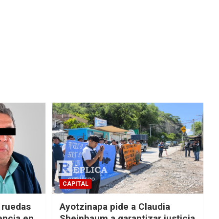
CAPITAL
e ruedas
Ayotzinapa pide a Claudia
encia en
Sheinbaum a garantizar justicia