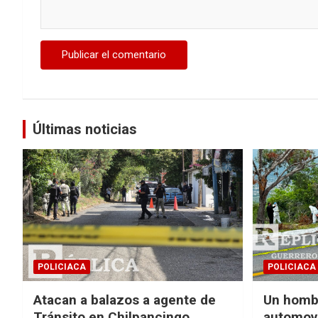
Últimas noticias
POLICIACA
POLICIACA
Atacan a balazos a agente de
Un homb
Tránsito en Chilpancingo,
automovi