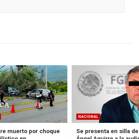
NACIONAL
re muerto por choque
Se presenta en silla d
lístico en
Ángel Aguirre a la audi