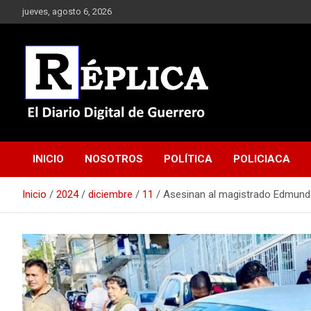
Saltar
jueves, agosto 6, 2026
al
contenido
El Diario Digital de Guerrero
Réplica
INICIO
NOSOTROS
POLÍTICA
POLICIACA
Inicio
2024
diciembre
11
Asesinan al magistrado Edmundo