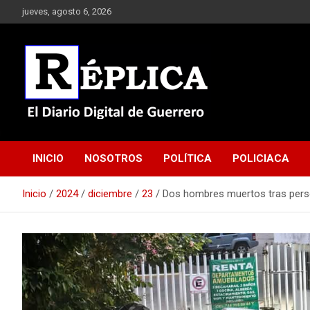
Saltar
jueves, agosto 6, 2026
al
contenido
El Diario Digital de Guerrero
Réplica
INICIO
NOSOTROS
POLÍTICA
POLICIACA
Inicio
2024
diciembre
23
Dos hombres muertos tras perse