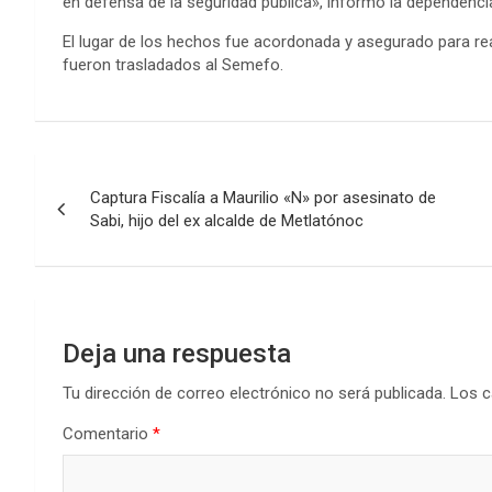
en defensa de la seguridad pública», informó la dependenc
El lugar de los hechos fue acordonada y asegurado para rea
fueron trasladados al Semefo.
Navegación
Captura Fiscalía a Maurilio «N» por asesinato de
de
Sabi, hijo del ex alcalde de Metlatónoc
entradas
Deja una respuesta
Tu dirección de correo electrónico no será publicada.
Los c
Comentario
*