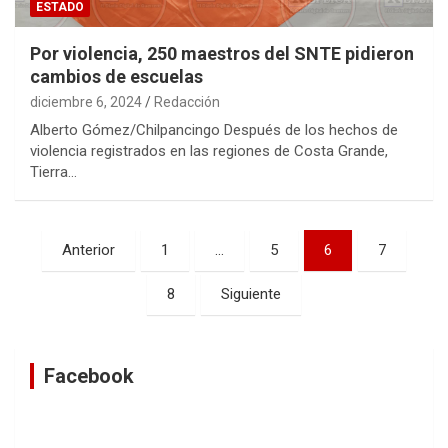
ESTADO
Por violencia, 250 maestros del SNTE pidieron
cambios de escuelas
diciembre 6, 2024
Redacción
Alberto Gómez/Chilpancingo Después de los hechos de
violencia registrados en las regiones de Costa Grande,
Tierra…
Navegación
Anterior
1
…
5
6
7
de
8
Siguiente
entradas
Facebook