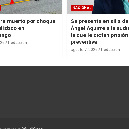
NACIONAL
re muerto por choque
Se presenta en silla d
lístico en
Ángel Aguirre a la audi
ingo
la que le dictan prisión
preventiva
026
Redacción
agosto 7, 2026
Redacción
a gracias a:
WordPress