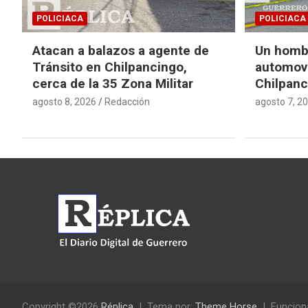
POLICIACA
POLICIACA
Atacan a balazos a agente de
Un homb
Tránsito en Chilpancingo,
automovi
cerca de la 35 Zona Militar
Chilpanc
agosto 8, 2026
Redacción
agosto 7, 2
Copyright ©2026
Réplica
Tema por:
Theme Horse
Funcion