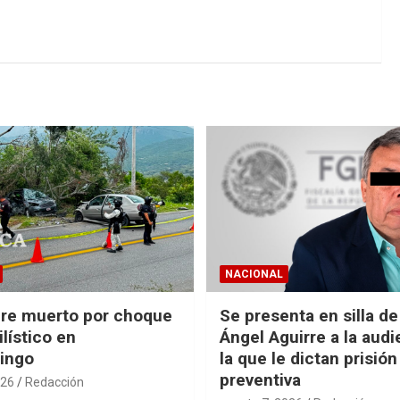
NACIONAL
re muerto por choque
Se presenta en silla d
lístico en
Ángel Aguirre a la audi
ingo
la que le dictan prisión
preventiva
026
Redacción