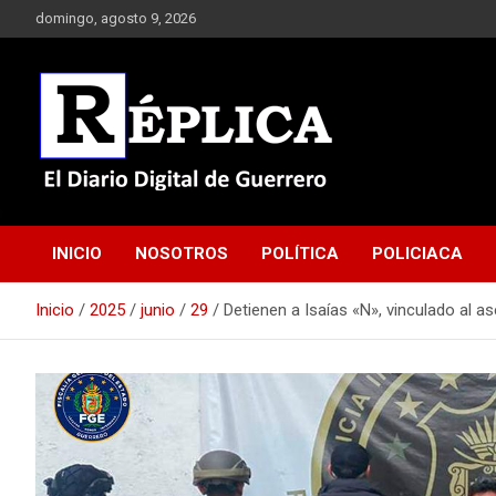
Saltar
domingo, agosto 9, 2026
al
contenido
El Diario Digital de Guerrero
Réplica
INICIO
NOSOTROS
POLÍTICA
POLICIACA
Inicio
2025
junio
29
Detienen a Isaías «N», vinculado al 