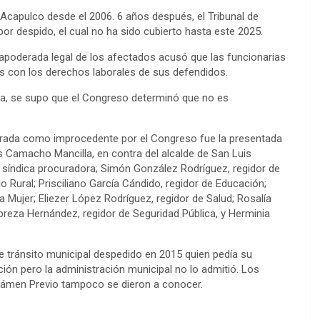
apulco desde el 2006. 6 años después, el Tribunal de
 por despido, el cual no ha sido cubierto hasta este 2025.
a apoderada legal de los afectados acusó que las funcionarias
dos con los derechos laborales de sus defendidos.
ia, se supo que el Congreso determinó que no es
larada como improcedente por el Congreso fue la presentada
uis Camacho Mancilla, en contra del alcalde de San Luis
, síndica procuradora; Simón González Rodríguez, regidor de
 Rural; Prisciliano García Cándido, regidor de Educación;
a Mujer; Eliezer López Rodríguez, regidor de Salud; Rosalía
preza Hernández, regidor de Seguridad Pública, y Herminia
 tránsito municipal despedido en 2015 quien pedía su
ción pero la administración municipal no lo admitió. Los
Exámen Previo tampoco se dieron a conocer.