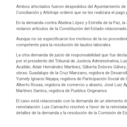
Ambos afectados fueron despedidos del Ayuntamiento de Ac
Conciliación y Arbitraje ordenó que se les realizara el pago
En la demanda contra Abelina López y Estrella de la Paz, l
violaron artículos de la Constitución del Estado relaciona
Aunque no se especificaron los motivos de la no proceden
competente para la resolución de laudos laborales.
La otra demanda de juicio de responsabilidad que fue dec
por el presidente del Tribunal de Justicia Administrativa, L
Acatlán, Adair Hernández Martínez, Gilberta Dolores Gálvez
obras; Guadalupe de la Cruz Manzano, regidora de Desarrollo
Yumely Ignacio Nejapa, regidora de Participación Social de l
Alberto Rosas, regidora de comercio y abasto; José Luiz A
Martínez Santos, regidora de Pueblos Originarios.
El caso está relacionado con la demanda de un elemento de
reinstalación. Luis Camacho resolvió a favor de la reinstala
detalles de la demanda y la resolución de la Comisión de 