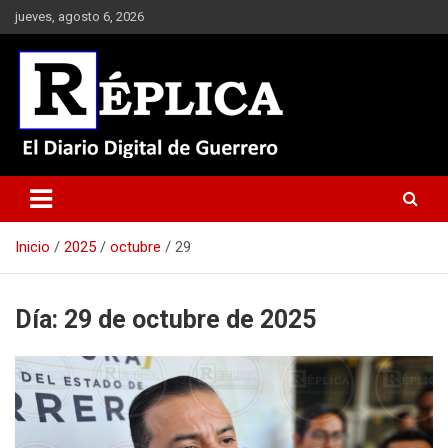
Saltar
jueves, agosto 6, 2026
al
contenido
El Diario Digital de Guerrero
Réplica
Inicio
2025
octubre
29
Día:
29 de octubre de 2025