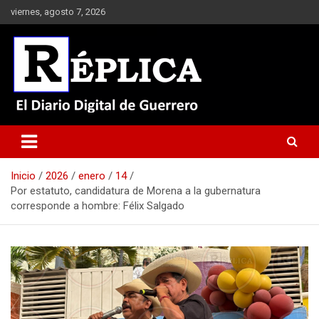
Saltar
viernes, agosto 7, 2026
al
contenido
El Diario Digital de Guerrero
Réplica
Inicio
2026
enero
14
Por estatuto, candidatura de Morena a la gubernatura
corresponde a hombre: Félix Salgado