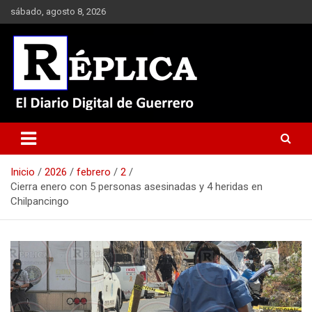
Saltar
sábado, agosto 8, 2026
al
contenido
El Diario Digital de Guerrero
Réplica
Inicio
2026
febrero
2
Cierra enero con 5 personas asesinadas y 4 heridas en
Chilpancingo