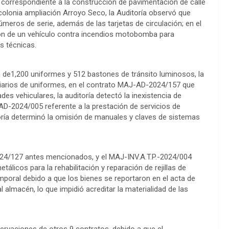
orrespondiente a la construcción de pavimentación de calle
 colonia ampliación Arroyo Seco, la Auditoría observó que
números de serie, además de las tarjetas de circulación; en el
ón de un vehículo contra incendios motobomba para
s técnicas.
n de1,200 uniformes y 512 bastones de tránsito luminosos, la
ficiarios de uniformes, en el contrato MAJ-AD-2024/157 que
des vehiculares, la auditoría detectó la inexistencia de
AD-2024/005 referente a la prestación de servicios de
toría determinó la omisión de manuales y claves de sistemas
/127 antes mencionados, y el MAJ-INV.A.T.P.-2024/004
tálicos para la rehabilitación y reparación de rejillas de
emporal debido a que los bienes se reportaron en el acta de
 almacén, lo que impidió acreditar la materialidad de las
rvaciones de otros 9 contratos, debido a que el