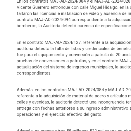
En los contratos MAJ-AD-2024/084 y el MAJ-AD-2024/028 c
Vicente Guerrero entronque con calle Miguel Hidalgo, en la
faltaron las licencias e instalación de video y ausencia de 
contrato MAJ-AD-2024/094 correspondiente a la adquisici
bomberos, la Auditoría detectó carencia de especificacione
En el contrato MAJ-AD-2024/127, referente a la adquisició
auditoría detectó la falta de listas y credenciales de bene
fue para el equipamiento y conversión a patrulla de 20 unida
pruebas de conversiones a patrullas; y en el contrato MAJ-
actualización del sistema de ingresos municipales, la audi
correspondientes.
Además, en los contratos MAJ-AD-2024/084 y MAJ-AD-2024
referente a la adquisición de material de acero y artículos me
calles y avenidas, la auditoría detectó una incongruencia t
entrega con fechas anteriores a su ingreso administrativo al
operaciones y el ejercicio efectivo del gasto.
Además, se suman otros 58 millones 532 mil pesos en obse