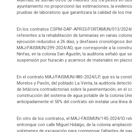
ayuntamiento no proporcionó las estimaciones, la evidencia
pruebas de laboratorio que garantizara la calidad de los mat
En los contratos CSPM-DAP-APR33/FORTAMUN/013/202
referentes a la rehabilitación de luminarias en varias coloni
ejecución reducidos a 26 días, y desfases cronológicos don
MAJ/FAISMUN/299-2024/AD, que corresponde a la construcc
Ninfas, en la colonia San Agustín, la auditoría señaló que 
suspensión por huracán y acarreos de materiales en plazos 
En el contrato MAJ/FAISMUN/480-2024/LP, que es la construc
Morelos y Pavón, del poblado La Venta, la auditoría detectó
de bitácora contradictorias sobre la pavimentación, en el
construcción del sistema de agua potable de la colonia Uni
anticipadamente el 50% del contrato sin instalar una línea
En otro de los contratos, el MAJ-FAISMUN/145-2024/IO relat
entronque con calle Miguel Hidalgo, de la colonia ampliació
volúmenes de excavación para compensar faltantes de pav