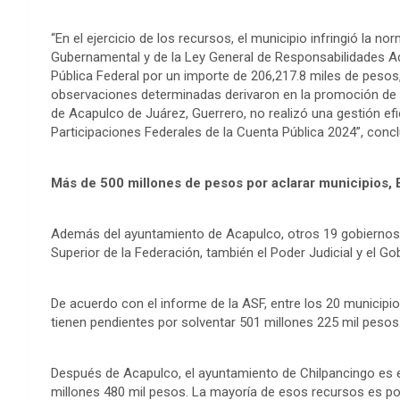
“En el ejercicio de los recursos, el municipio infringió la n
Gubernamental y de la Ley General de Responsabilidades Ad
Pública Federal por un importe de 206,217.8 miles de pesos,
observaciones determinadas derivaron en la promoción de l
de Acapulco de Juárez, Guerrero, no realizó una gestión efi
Participaciones Federales de la Cuenta Pública 2024”, concl
Más de 500 millones de pesos por aclarar municipios, E
Además del ayuntamiento de Acapulco, otros 19 gobiernos m
Superior de la Federación, también el Poder Judicial y el Go
De acuerdo con el informe de la ASF, entre los 20 municipios
tienen pendientes por solventar 501 millones 225 mil pesos
Después de Acapulco, el ayuntamiento de Chilpancingo es el
millones 480 mil pesos. La mayoría de esos recursos es p