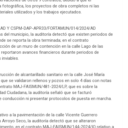
 fotográfica, los proyectos de obra completos ni las
eriales utilizados y los trabajos ejecutados.
4/AD Y CSPM-DAP-APR33/FORTAMUN/014/2024/AD
as del municipio, la auditoría detectó que existen periodos de
de se reporta la obra terminada; en el contrato
ión de un muro de contención en la calle Lago de las
se reportaron avances financieros durante periodos de
inviables.
ción de alcantarillado sanitario en la calle José María
 que se validaron rellenos y pozos en solo 4 días con notas
 contrato MAJ-FAISMUN/481-2024/LP, que es sobre la
dad Ciudadana, la auditoría señaló que se facturó
 de conducción ni presentar protocolos de puesta en marcha.
ivo a la pavimentación de la calle Vicente Guerrero
n Arroyo Seco, la auditoría detectó que se alteraron
imento; en el contrato MAJ-FAISMUN/144-2024/IO relativo a