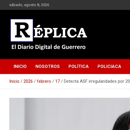
Saltar
sábado, agosto 8, 2026
al
contenido
El Diario Digital de Guerrero
Réplica
INICIO
NOSOTROS
POLÍTICA
POLICIACA
Inicio
2026
febrero
17
Detecta ASF irregularidades por 2