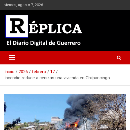
Saltar
viernes, agosto 7, 2026
al
contenido
El Diario Digital de Guerrero
Réplica
Inicio
2026
febrero
17
Incendio reduce a cenizas una vivienda en Chilpancingo