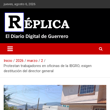
Saltar
jueves, agosto 6, 2026
al
contenido
El Diario Digital de Guerrero
Réplica
Inicio
2026
marzo
2
Protestan trabajadores en oficinas de la IBGRO; exigen
destitución del director general