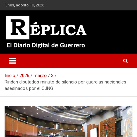
Saltar
lunes, agosto 10, 2026
al
contenido
El Diario Digital de Guerrero
Réplica
Inicio
2026
marzo
3
Rinden diputados minuto de silencio por guardias nacionales
asesinados por el CJNG