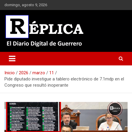
Saltar
domingo, agosto 9, 2026
al
contenido
El Diario Digital de Guerrero
Réplica
Inicio
2026
marzo
11
Pide diputado investigue a tablero electrónico de 7.1mdp en el
Congreso que resultó inoperante