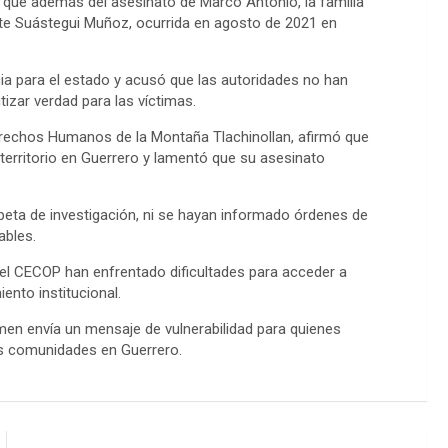
ó que además del asesinato de Marco Antonio, la familia
te Suástegui Muñoz, ocurrida en agosto de 2021 en
a para el estado y acusó que las autoridades no han
izar verdad para las víctimas.
Derechos Humanos de la Montaña Tlachinollan, afirmó que
territorio en Guerrero y lamentó que su asesinato
peta de investigación, ni se hayan informado órdenes de
ables.
del CECOP han enfrentado dificultades para acceder a
ento institucional.
men envía un mensaje de vulnerabilidad para quienes
us comunidades en Guerrero.