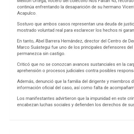
Melitón Ortega, vocero del colectivo Nos Faltan 43, record
continúa enfrentando la desaparición de su hermano Vicen
Acapulco.
Sostuvo que ambos casos representan una deuda de justici
mostrado voluntad real para esclarecer los hechos ni garant
En tanto, Abel Barrera Hernández, director del Centro de 
Marco Suástegui fue uno de los principales defensores del 
permanezca sin castigo.
Criticó que no se conozcan avances sustanciales en la car
aprehensión o procesos judiciales contra posibles respons
Además, denunció que la familia del dirigente y miembros 
información oficial del caso, así como falta de acompañami
Los manifestantes advirtieron que la impunidad en este cri
encabezan luchas sociales y defienden los derechos de s