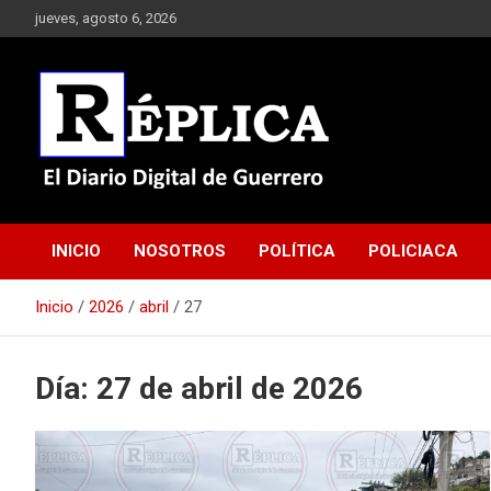
Saltar
jueves, agosto 6, 2026
al
contenido
El Diario Digital de Guerrero
Réplica
INICIO
NOSOTROS
POLÍTICA
POLICIACA
Inicio
2026
abril
27
Día:
27 de abril de 2026