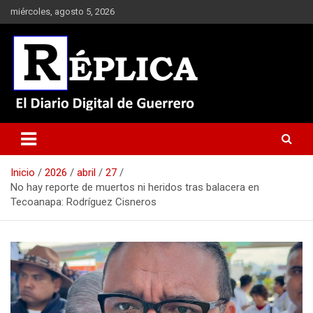
Saltar
miércoles, agosto 5, 2026
al
contenido
El Diario Digital de Guerrero
Réplica
Inicio
2026
abril
27
No hay reporte de muertos ni heridos tras balacera en
Tecoanapa: Rodríguez Cisneros