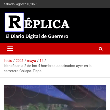
Saltar
sábado, agosto 8, 2026
al
contenido
El Diario Digital de Guerrero
Réplica
Inicio
2026
mayo
12
Identifican a 2 de los 4 hombres asesinados ayer en la
carretera Chilapa-Tlapa