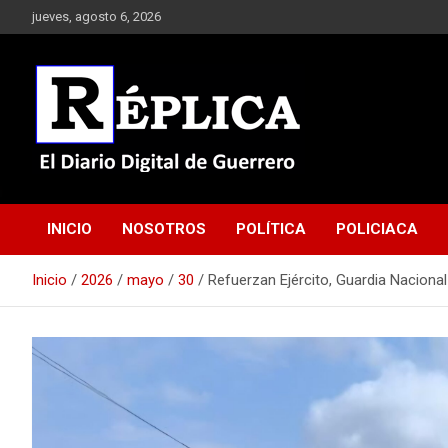
Saltar
jueves, agosto 6, 2026
al
contenido
El Diario Digital de Guerrero
Réplica
INICIO
NOSOTROS
POLÍTICA
POLICIACA
Inicio
2026
mayo
30
Refuerzan Ejército, Guardia Nacional