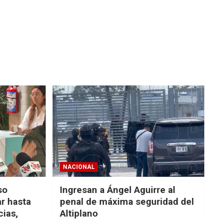
NACIONAL
so
Ingresan a Ángel Aguirre al
r hasta
penal de máxima seguridad del
cias,
Altiplano