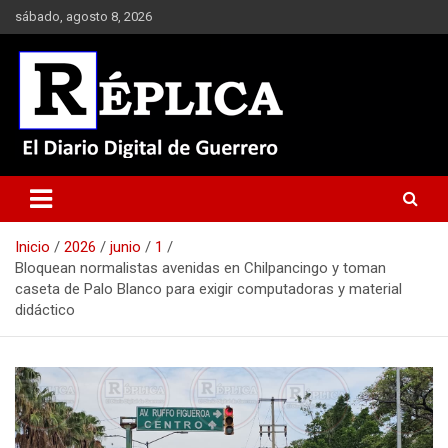
Saltar
sábado, agosto 8, 2026
al
contenido
El Diario Digital de Guerrero
Réplica
Inicio
2026
junio
1
Bloquean normalistas avenidas en Chilpancingo y toman
caseta de Palo Blanco para exigir computadoras y material
didáctico