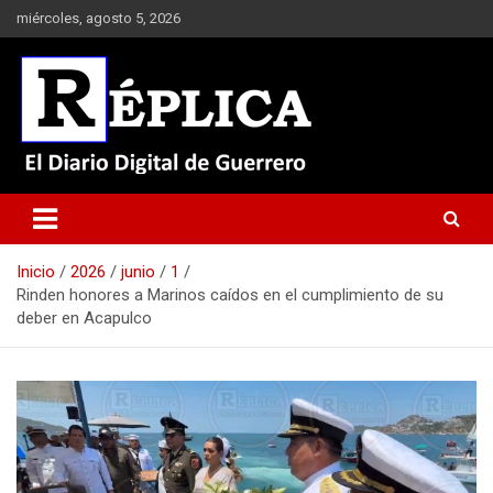
Saltar
miércoles, agosto 5, 2026
al
contenido
El Diario Digital de Guerrero
Réplica
Inicio
2026
junio
1
Rinden honores a Marinos caídos en el cumplimiento de su
deber en Acapulco