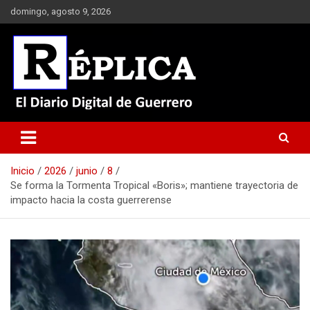
Saltar
domingo, agosto 9, 2026
al
contenido
El Diario Digital de Guerrero
Réplica
Inicio
2026
junio
8
Se forma la Tormenta Tropical «Boris»; mantiene trayectoria de
impacto hacia la costa guerrerense