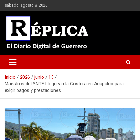
Saltar
sábado, agosto 8, 2026
al
contenido
El Diario Digital de Guerrero
Réplica
Inicio
2026
junio
15
Maestros del SNTE bloquean la Costera en Acapulco para
exigir pagos y prestaciones